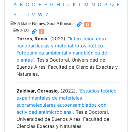
A
B
C
D
E
F
G
H
I
J
K
L
M
N
O
P
Q
R
S
T
U
V
W
Z
Aldabe Bilmes, Sara Alfonsina
12
2022
2
Torres, Rocío
. (2022).
"Interacción entre
nanopartículas y material fotosintético.
Fotoquímica ambiental y nanobiónica de
plantas"
. Tesis Doctoral. Universidad de
Buenos Aires. Facultad de Ciencias Exactas y
Naturales.
Zaldivar, Gervasio
. (2022).
"Estudios teórico-
experimentales de materiales
supramoleculares autoensamblados con
actividad antimicrobiana"
. Tesis Doctoral.
Universidad de Buenos Aires. Facultad de
Ciencias Exactas y Naturales.