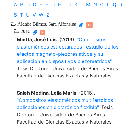
A
B
C
D
E
F
G
H
I
J
K
L
M
N
O
P
Q
R
S
T
U
V
W
Z
Aldabe Bilmes, Sara Alfonsina
12
2016
2
Mietta, José Luis
. (2016).
"Compositos
elastoméricos estructurados : estudio de los
efectos magneto-piezoresistivos y su
aplicación en dispositivos piezométricos"
.
Tesis Doctoral. Universidad de Buenos Aires.
Facultad de Ciencias Exactas y Naturales.
Saleh Medina, Leila María
. (2016).
"Compositos elastoméricos multiferroicos :
aplicaciones en electrónica flexible"
. Tesis
Doctoral. Universidad de Buenos Aires.
Facultad de Ciencias Exactas y Naturales.