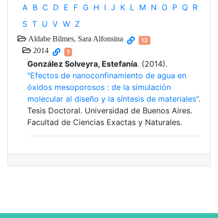
A
B
C
D
E
F
G
H
I
J
K
L
M
N
O
P
Q
R
S
T
U
V
W
Z
Aldabe Bilmes, Sara Alfonsina
12
2014
1
González Solveyra, Estefanía
. (2014).
"Efectos de nanoconfinamiento de agua en
óxidos mesoporosos : de la simulación
molecular al diseño y la síntesis de materiales"
.
Tesis Doctoral. Universidad de Buenos Aires.
Facultad de Ciencias Exactas y Naturales.