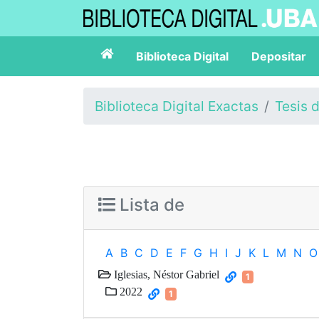
Biblioteca Digital
Depositar
Biblioteca Digital Exactas
Tesis 
Lista de
A
B
C
D
E
F
G
H
I
J
K
L
M
N
O
Iglesias, Néstor Gabriel
1
2022
1