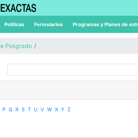
Políticas
Formularios
Programas y Planes de est
de Posgrado
P
Q
R
S
T
U
V
W
X
Y
Z