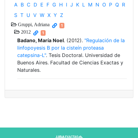
A
B
C
D
E
F
G
H
I
J
K
L
M
N
O
P
Q
R
S
T
U
V
W
X
Y
Z
Gruppi, Adriana
1
2012
1
Badano, María Noel
. (2012).
"Regulación de la
linfopoyesis B por la cisteín proteasa
catepsina-L"
. Tesis Doctoral. Universidad de
Buenos Aires. Facultad de Ciencias Exactas y
Naturales.