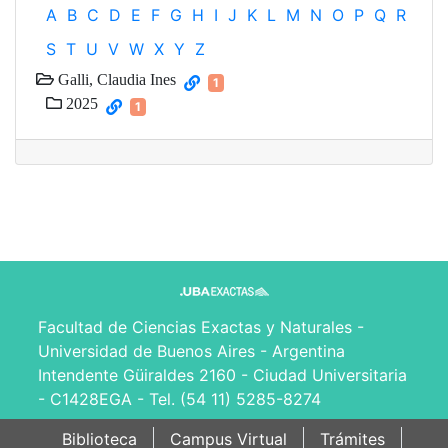
A
B
C
D
E
F
G
H
I
J
K
L
M
N
O
P
Q
R
S
T
U
V
W
X
Y
Z
Galli, Claudia Ines
1
2025
1
Facultad de Ciencias Exactas y Naturales -
Universidad de Buenos Aires - Argentina
Intendente Güiraldes 2160 - Ciudad Universitaria
- C1428EGA - Tel. (54 11) 5285-8274
Biblioteca
Campus Virtual
Trámites