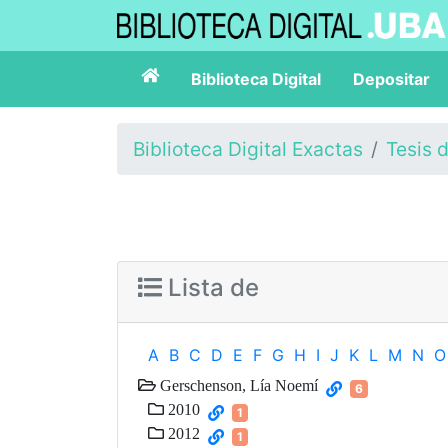
Biblioteca Digital
Depositar
Biblioteca Digital Exactas
Tesis 
Lista de
A
B
C
D
E
F
G
H
I
J
K
L
M
N
O
Gerschenson, Lía Noemí
6
2010
1
2012
1