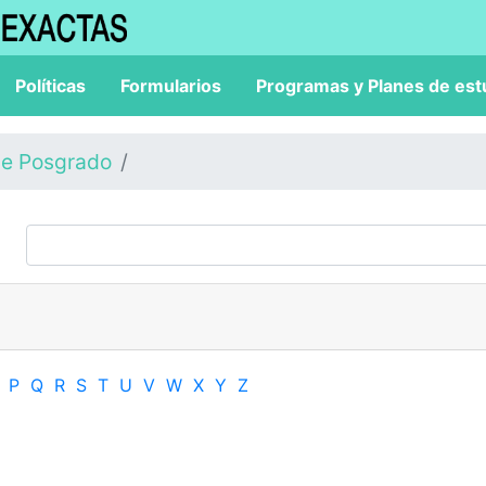
Políticas
Formularios
Programas y Planes de est
de Posgrado
P
Q
R
S
T
U
V
W
X
Y
Z