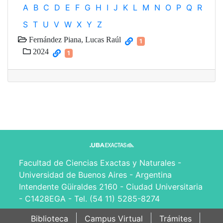
A
B
C
D
E
F
G
H
I
J
K
L
M
N
O
P
Q
R
S
T
U
V
W
X
Y
Z
Fernández Piana, Lucas Raúl
1
2024
1
Facultad de Ciencias Exactas y Naturales -
Universidad de Buenos Aires - Argentina
Intendente Güiraldes 2160 - Ciudad Universitaria
- C1428EGA - Tel. (54 11) 5285-8274
Biblioteca
Campus Virtual
Trámites