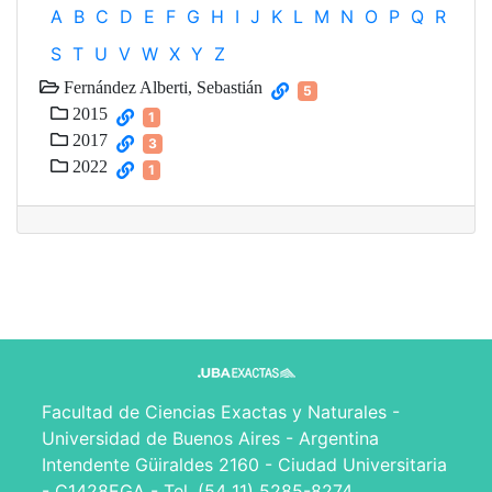
A
B
C
D
E
F
G
H
I
J
K
L
M
N
O
P
Q
R
S
T
U
V
W
X
Y
Z
Fernández Alberti, Sebastián
5
2015
1
2017
3
2022
1
Facultad de Ciencias Exactas y Naturales -
Universidad de Buenos Aires - Argentina
Intendente Güiraldes 2160 - Ciudad Universitaria
- C1428EGA - Tel. (54 11) 5285-8274