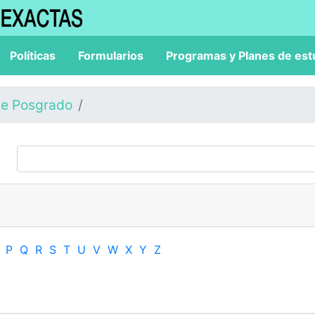
Políticas
Formularios
Programas y Planes de est
de Posgrado
P
Q
R
S
T
U
V
W
X
Y
Z