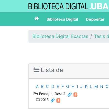
Biblioteca Digital
Depositar
Biblioteca Digital Exactas
Tesis 
Lista de
A
B
C
D
E
F
G
H
I
J
K
L
M
N
O
Fenoglio, Rosa J.
1
2015
1