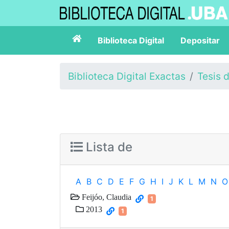
Biblioteca Digital
Depositar
Biblioteca Digital Exactas
Tesis 
Lista de
A
B
C
D
E
F
G
H
I
J
K
L
M
N
O
Feijóo, Claudia
1
2013
1