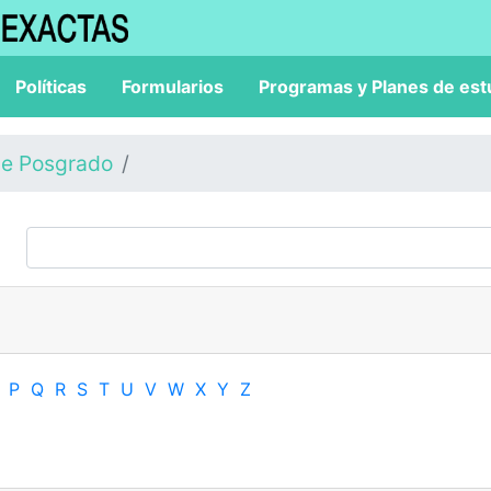
Políticas
Formularios
Programas y Planes de est
de Posgrado
P
Q
R
S
T
U
V
W
X
Y
Z