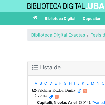
Biblioteca Digital
Depositar
Biblioteca Digital Exactas
Tesis 
Lista de
A
B
C
D
E
F
G
H
I
J
K
L
M
N
O
Feichtner-Kozlov, Dmitry
1
2014
1
Capitelli, Nicolás Ariel
. (2014).
"Varie