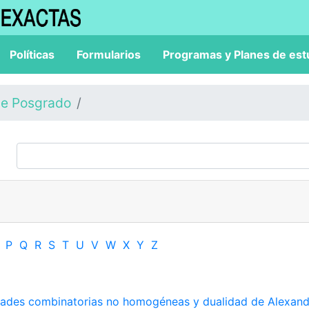
Políticas
Formularios
Programas y Planes de est
de Posgrado
P
Q
R
S
T
U
V
W
X
Y
Z
dades combinatorias no homogéneas y dualidad de Alexand