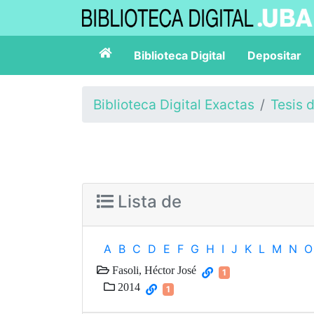
Biblioteca Digital
Depositar
Biblioteca Digital Exactas
Tesis 
Lista de
A
B
C
D
E
F
G
H
I
J
K
L
M
N
O
Fasoli, Héctor José
1
2014
1