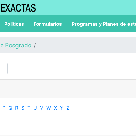
Políticas
Formularios
Programas y Planes de est
de Posgrado
P
Q
R
S
T
U
V
W
X
Y
Z