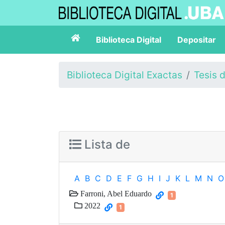
Biblioteca Digital
Depositar
Biblioteca Digital Exactas
Tesis 
Lista de
A
B
C
D
E
F
G
H
I
J
K
L
M
N
O
Farroni, Abel Eduardo
1
2022
1