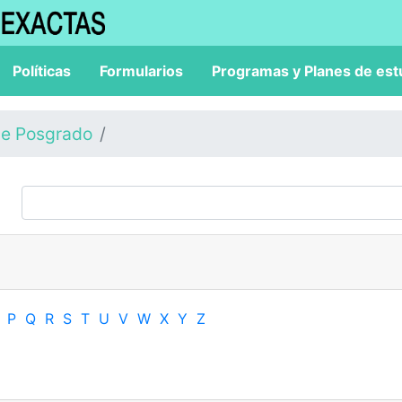
Políticas
Formularios
Programas y Planes de est
de Posgrado
P
Q
R
S
T
U
V
W
X
Y
Z