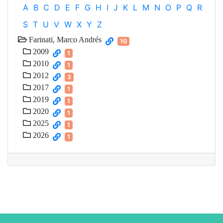
A
B
C
D
E
F
G
H
I
J
K
L
M
N
O
P
Q
R
S
T
U
V
W
X
Y
Z
Farinati, Marco Andrés
10
2009
1
2010
1
2012
3
2017
1
2019
1
2020
1
2025
1
2026
1