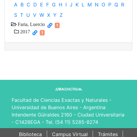
A
B
C
D
E
F
G
H
I
J
K
L
M
N
O
P
Q
R
S
T
U
V
W
X
Y
Z
Faria, Luercio
1
2017
1
Facultad de Ciencias Exactas y Naturales -
Universidad de Buenos Aires - Argentina
Intendente Güiraldes 2160 - Ciudad Universitaria
- C1428EGA - Tel. (54 11) 5285-8274
Biblioteca
Campus Virtual
Trámites