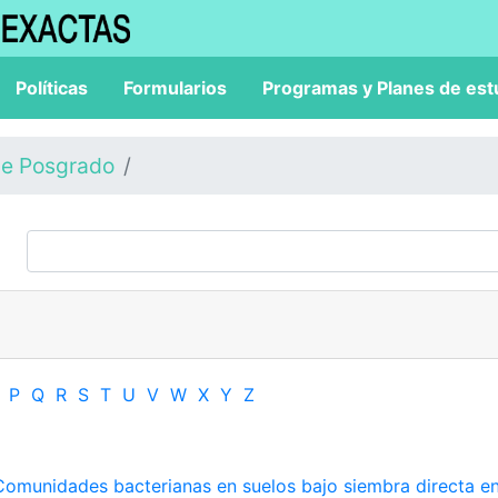
Políticas
Formularios
Programas y Planes de est
de Posgrado
P
Q
R
S
T
U
V
W
X
Y
Z
Comunidades bacterianas en suelos bajo siembra directa en