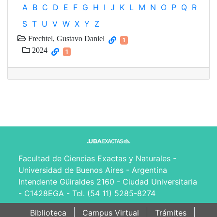
A
B
C
D
E
F
G
H
I
J
K
L
M
N
O
P
Q
R
S
T
U
V
W
X
Y
Z
Frechtel, Gustavo Daniel
1
2024
1
Facultad de Ciencias Exactas y Naturales -
Universidad de Buenos Aires - Argentina
Intendente Güiraldes 2160 - Ciudad Universitaria
- C1428EGA - Tel. (54 11) 5285-8274
Biblioteca
Campus Virtual
Trámites