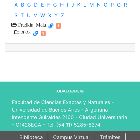
A
B
C
D
E
F
G
H
I
J
K
L
M
N
O
P
Q
R
S
T
U
V
W
X
Y
Z
Fradkin, Maia
1
2023
1
Facultad de Ciencias Exactas y Naturales -
Universidad de Buenos Aires - Argentina
Intendente Güiraldes 2160 - Ciudad Universitaria
- C1428EGA - Tel. (54 11) 5285-8274
Biblioteca
Campus Virtual
Trámites