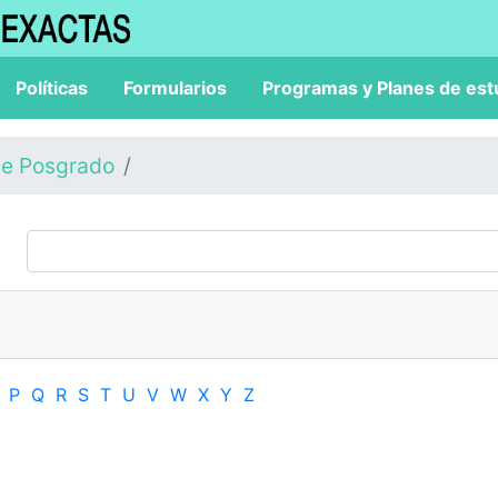
Políticas
Formularios
Programas y Planes de est
de Posgrado
P
Q
R
S
T
U
V
W
X
Y
Z