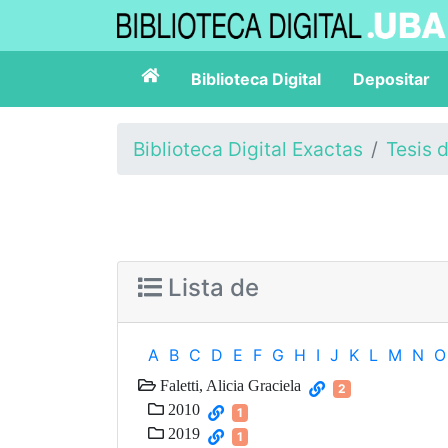
Biblioteca Digital
Depositar
Biblioteca Digital Exactas
Tesis 
Lista de
A
B
C
D
E
F
G
H
I
J
K
L
M
N
O
Faletti, Alicia Graciela
2
2010
1
2019
1