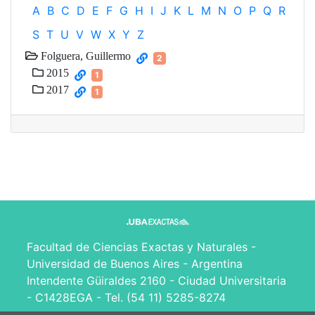
A
B
C
D
E
F
G
H
I
J
K
L
M
N
O
P
Q
R
S
T
U
V
W
X
Y
Z
Folguera, Guillermo
2
2015
1
2017
1
Facultad de Ciencias Exactas y Naturales -
Universidad de Buenos Aires - Argentina
Intendente Güiraldes 2160 - Ciudad Universitaria
- C1428EGA - Tel. (54 11) 5285-8274