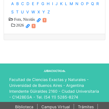
A
B
C
D
E
F
G
H
I
J
K
L
M
N
O
P
Q
R
S
T
U
V
W
X
Y
Z
Foix, Nicolás
1
2026
1
Facultad de Ciencias Exactas y Naturales -
Universidad de Buenos Aires - Argentina
Intendente Güiraldes 2160 - Ciudad Universitaria
- C1428EGA - Tel. (54 11) 5285-8274
Biblioteca
Campus Virtual
Trámites