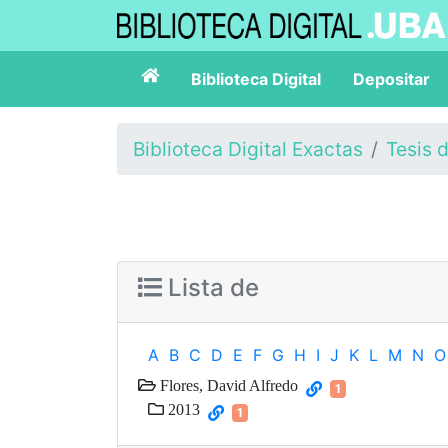
Biblioteca Digital
Depositar
Biblioteca Digital Exactas
Tesis 
Lista de
A
B
C
D
E
F
G
H
I
J
K
L
M
N
O
Flores, David Alfredo
1
2013
1