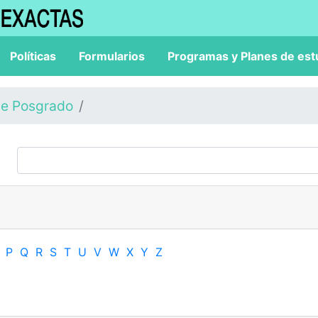
Políticas
Formularios
Programas y Planes de est
de Posgrado
P
Q
R
S
T
U
V
W
X
Y
Z