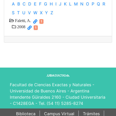
A
B
C
D
E
F
G
H
I
J
K
L
M
N
O
P
Q
R
S
T
U
V
W
X
Y
Z
Faletti, A.
1
2008
1
Facultad de Ciencias Exactas y Naturales -
Universidad de Buenos Aires - Argentina
Intendente Güiraldes 2160 - Ciudad Universitaria
- C1428EGA - Tel. (54 11) 5285-8274
Biblioteca
Campus Virtual
Trámites