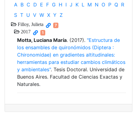
A
B
C
D
E
F
G
H
I
J
K
L
M
N
O
P
Q
R
S
T
U
V
W
X
Y
Z
Filloy, Julieta
7
2017
1
Motta, Luciana María
. (2017).
"Estructura de
los ensambles de quironómidos (Diptera :
Chironomidae) en gradientes altitudinales:
herramientas para estudiar cambios climáticos
y ambientales"
. Tesis Doctoral. Universidad de
Buenos Aires. Facultad de Ciencias Exactas y
Naturales.