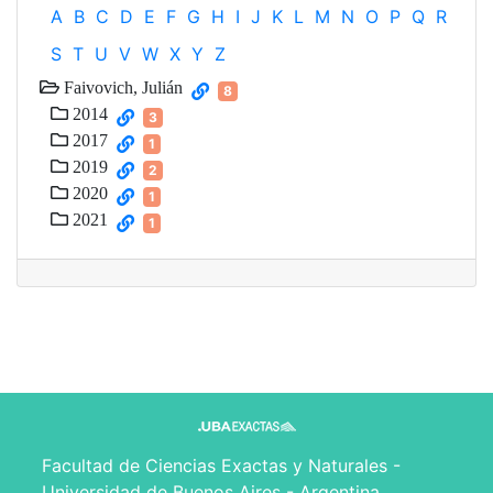
A
B
C
D
E
F
G
H
I
J
K
L
M
N
O
P
Q
R
S
T
U
V
W
X
Y
Z
Faivovich, Julián
8
2014
3
2017
1
2019
2
2020
1
2021
1
Facultad de Ciencias Exactas y Naturales -
Universidad de Buenos Aires - Argentina