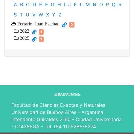
A
B
C
D
E
F
G
H
I
J
K
L
M
N
O
P
Q
R
S
T
U
V
W
X
Y
Z
Ferrario, Juan Esteban
2
2022
1
2025
1
Facultad de Ciencias Exactas y Naturales -
Universidad de Buenos Aires - Argentina
Intendente Güiraldes 2160 - Ciudad Universitaria
- C1428EGA - Tel. (54 11) 5285-8274