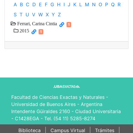
A
B
C
D
E
F
G
H
I
J
K
L
M
N
O
P
Q
R
S
T
U
V
W
X
Y
Z
Ferrari, Carina Cintia
1
2015
1
Facultad de Ciencias Exactas y Naturales -
Universidad de Buenos Aires - Argentina
Intendente Güiraldes 2160 - Ciudad Universitaria
- C1428EGA - Tel. (54 11) 5285-8274
Biblioteca
Campus Virtual
Trámites