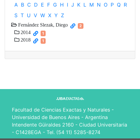
A
B
C
D
E
F
G
H
I
J
K
L
M
N
O
P
Q
R
S
T
U
V
W
X
Y
Z
Fernández Slezak, Diego
2
2014
1
2018
1
Facultad de Ciencias Exactas y Naturales -
Universidad de Buenos Aires - Argentina
Intendente Güiraldes 2160 - Ciudad Universitaria
- C1428EGA - Tel. (54 11) 5285-8274