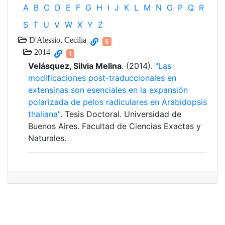
A
B
C
D
E
F
G
H
I
J
K
L
M
N
O
P
Q
R
S
T
U
V
W
X
Y
Z
D'Alessio, Cecilia
5
2014
1
Velásquez, Silvia Melina
. (2014).
"Las
modificaciones post-traduccionales en
extensinas son esenciales en la expansión
polarizada de pelos radiculares en Arabidopsis
thaliana"
. Tesis Doctoral. Universidad de
Buenos Aires. Facultad de Ciencias Exactas y
Naturales.