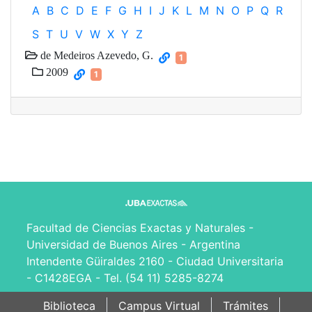
A
B
C
D
E
F
G
H
I
J
K
L
M
N
O
P
Q
R
S
T
U
V
W
X
Y
Z
de Medeiros Azevedo, G.
1
2009
1
Facultad de Ciencias Exactas y Naturales -
Universidad de Buenos Aires - Argentina
Intendente Güiraldes 2160 - Ciudad Universitaria
- C1428EGA - Tel. (54 11) 5285-8274
Biblioteca
Campus Virtual
Trámites