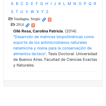
A
B
C
D
E
F
G
H
I
J
K
L
M
N
O
P
Q
R
S
T
U
V
W
X
Y
Z
Vaudagna, Sergio
1
2014
1
Ollé Resa, Carolina Patricia
. (2014).
"Desarrollo de matrices biopoliméricas como
soporte de los antimicrobianos naturales
natamicina y nisina para la conservación de
alimentos lácteos"
. Tesis Doctoral. Universidad
de Buenos Aires. Facultad de Ciencias Exactas
y Naturales.