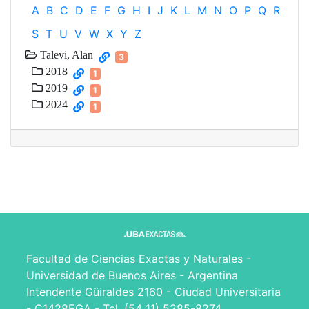
A
B
C
D
E
F
G
H
I
J
K
L
M
N
O
P
Q
R
S
T
U
V
W
X
Y
Z
Talevi, Alan
3
2018
1
2019
1
2024
1
Facultad de Ciencias Exactas y Naturales -
Universidad de Buenos Aires - Argentina
Intendente Güiraldes 2160 - Ciudad Universitaria
- C1428EGA - Tel. (54 11) 5285-8274