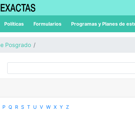
Políticas
Formularios
Programas y Planes de est
de Posgrado
P
Q
R
S
T
U
V
W
X
Y
Z