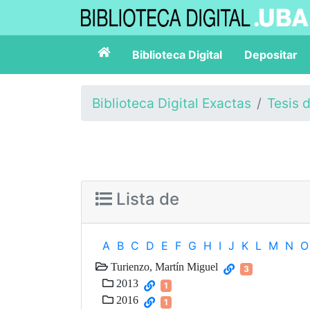
Biblioteca Digital
Depositar
Biblioteca Digital Exactas
Tesis 
Lista de
A
B
C
D
E
F
G
H
I
J
K
L
M
N
O
Turienzo, Martín Miguel
3
2013
1
2016
1