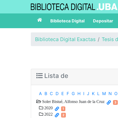
Biblioteca Digital
Depositar
Biblioteca Digital Exactas
Tesis 
Lista de
A
B
C
D
E
F
G
H
I
J
K
L
M
N
O
Soler Bistué, Alfonso Juan de la Cruz
3
2020
1
2022
2