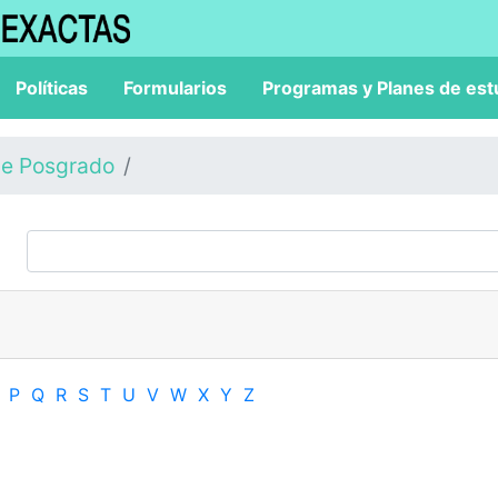
Políticas
Formularios
Programas y Planes de est
de Posgrado
P
Q
R
S
T
U
V
W
X
Y
Z