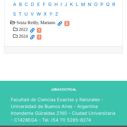
A
B
C
D
E
F
G
H
I
J
K
L
M
N
O
P
Q
R
S
T
U
V
W
X
Y
Z
Soiza Reilly, Mariano
2
2022
1
2024
1
Facultad de Ciencias Exactas y Naturales -
Universidad de Buenos Aires - Argentina
Intendente Güiraldes 2160 - Ciudad Universitaria
- C1428EGA - Tel. (54 11) 5285-8274