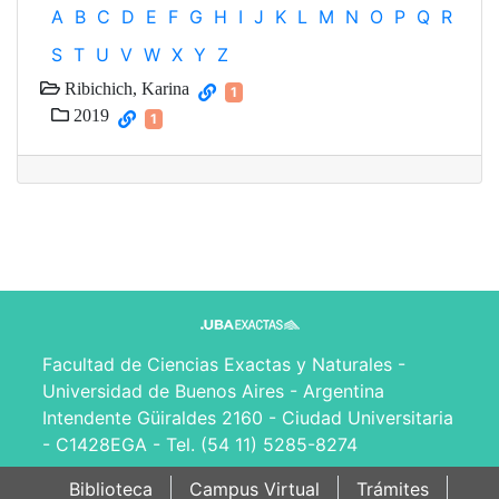
A
B
C
D
E
F
G
H
I
J
K
L
M
N
O
P
Q
R
S
T
U
V
W
X
Y
Z
Ribichich, Karina
1
2019
1
Facultad de Ciencias Exactas y Naturales -
Universidad de Buenos Aires - Argentina
Intendente Güiraldes 2160 - Ciudad Universitaria
- C1428EGA - Tel. (54 11) 5285-8274
Biblioteca
Campus Virtual
Trámites