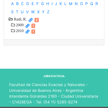
A
B
C
D
E
F
G
H
I
J
K
L
M
N
O
P
Q
R
S
T
U
V
W
X
Y
Z
Radi, R.
2
2009
1
2010
1
Facultad de Ciencias Exactas y Naturales -
Universidad de Buenos Aires - Argentina
Intendente Güiraldes 2160 - Ciudad Universitaria
- C1428EGA - Tel. (54 11) 5285-8274