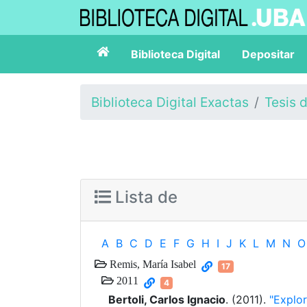
Biblioteca Digital
Depositar
Biblioteca Digital Exactas
Tesis 
Lista de
A
B
C
D
E
F
G
H
I
J
K
L
M
N
O
Remis, María Isabel
17
2011
4
Bertoli, Carlos Ignacio
. (2011).
"Explor