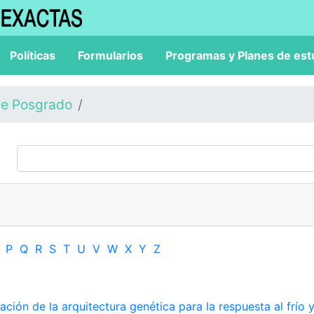
Políticas
Formularios
Programas y Planes de est
de Posgrado
P
Q
R
S
T
U
V
W
X
Y
Z
ación de la arquitectura genética para la respuesta al frío y