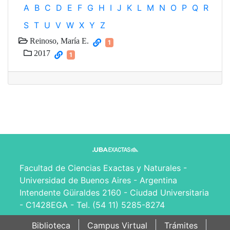
A
B
C
D
E
F
G
H
I
J
K
L
M
N
O
P
Q
R
S
T
U
V
W
X
Y
Z
Reinoso, María E.
1
2017
1
Facultad de Ciencias Exactas y Naturales -
Universidad de Buenos Aires - Argentina
Intendente Güiraldes 2160 - Ciudad Universitaria
- C1428EGA - Tel. (54 11) 5285-8274
Biblioteca
Campus Virtual
Trámites