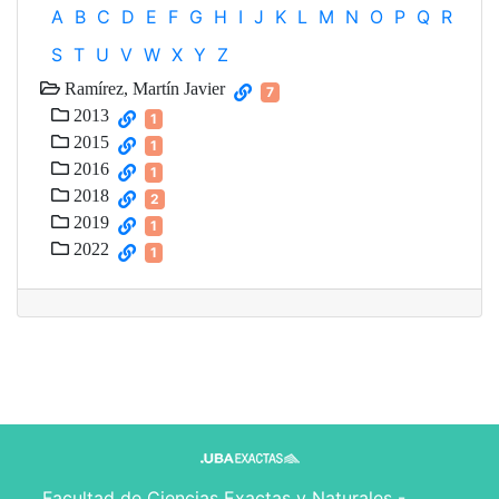
A
B
C
D
E
F
G
H
I
J
K
L
M
N
O
P
Q
R
S
T
U
V
W
X
Y
Z
Ramírez, Martín Javier
7
2013
1
2015
1
2016
1
2018
2
2019
1
2022
1
Facultad de Ciencias Exactas y Naturales -