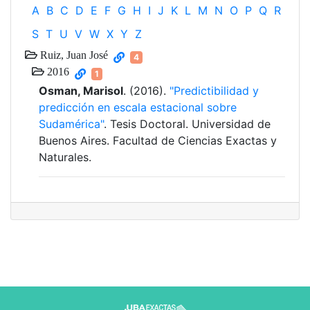
A
B
C
D
E
F
G
H
I
J
K
L
M
N
O
P
Q
R
S
T
U
V
W
X
Y
Z
Ruiz, Juan José
4
2016
1
Osman, Marisol
. (2016).
"Predictibilidad y
predicción en escala estacional sobre
Sudamérica"
. Tesis Doctoral. Universidad de
Buenos Aires. Facultad de Ciencias Exactas y
Naturales.