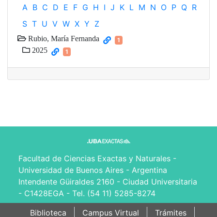
A
B
C
D
E
F
G
H
I
J
K
L
M
N
O
P
Q
R
S
T
U
V
W
X
Y
Z
Rubio, María Fernanda
1
2025
1
Facultad de Ciencias Exactas y Naturales -
Universidad de Buenos Aires - Argentina
Intendente Güiraldes 2160 - Ciudad Universitaria
- C1428EGA - Tel. (54 11) 5285-8274
Biblioteca
Campus Virtual
Trámites