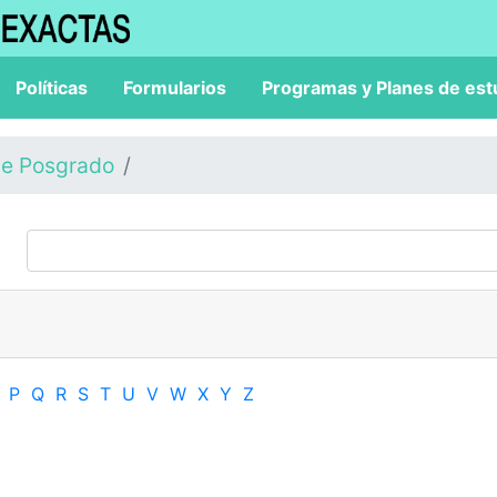
Políticas
Formularios
Programas y Planes de est
de Posgrado
P
Q
R
S
T
U
V
W
X
Y
Z