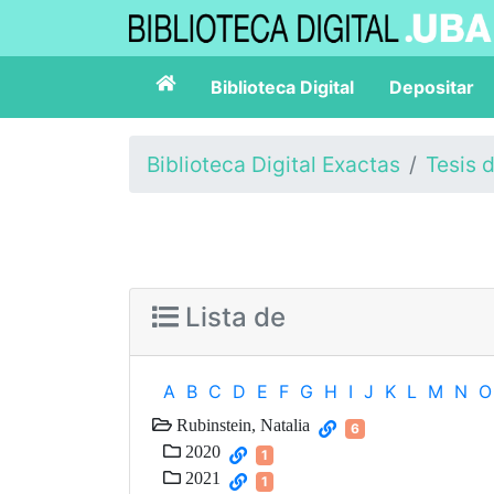
Biblioteca Digital
Depositar
Biblioteca Digital Exactas
Tesis 
Lista de
A
B
C
D
E
F
G
H
I
J
K
L
M
N
O
Rubinstein, Natalia
6
2020
1
2021
1