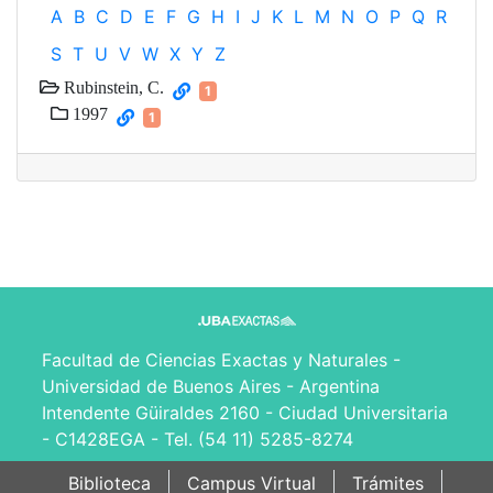
A
B
C
D
E
F
G
H
I
J
K
L
M
N
O
P
Q
R
S
T
U
V
W
X
Y
Z
Rubinstein, C.
1
1997
1
Facultad de Ciencias Exactas y Naturales -
Universidad de Buenos Aires - Argentina
Intendente Güiraldes 2160 - Ciudad Universitaria
- C1428EGA - Tel. (54 11) 5285-8274
Biblioteca
Campus Virtual
Trámites