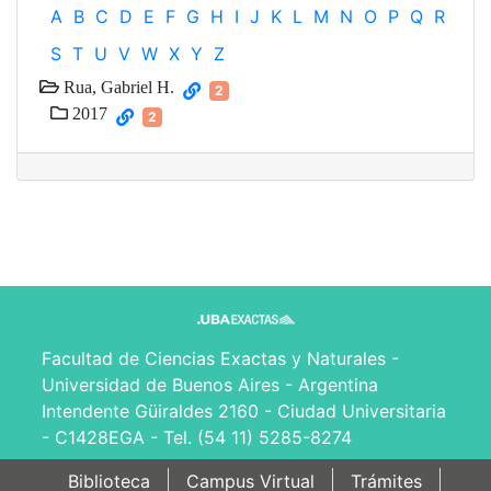
A
B
C
D
E
F
G
H
I
J
K
L
M
N
O
P
Q
R
S
T
U
V
W
X
Y
Z
Rua, Gabriel H.
2
2017
2
Facultad de Ciencias Exactas y Naturales -
Universidad de Buenos Aires - Argentina
Intendente Güiraldes 2160 - Ciudad Universitaria
- C1428EGA - Tel. (54 11) 5285-8274
Biblioteca
Campus Virtual
Trámites