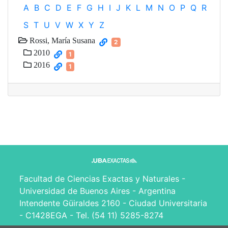
A
B
C
D
E
F
G
H
I
J
K
L
M
N
O
P
Q
R
S
T
U
V
W
X
Y
Z
Rossi, María Susana
2
2010
1
2016
1
Facultad de Ciencias Exactas y Naturales -
Universidad de Buenos Aires - Argentina
Intendente Güiraldes 2160 - Ciudad Universitaria
- C1428EGA - Tel. (54 11) 5285-8274