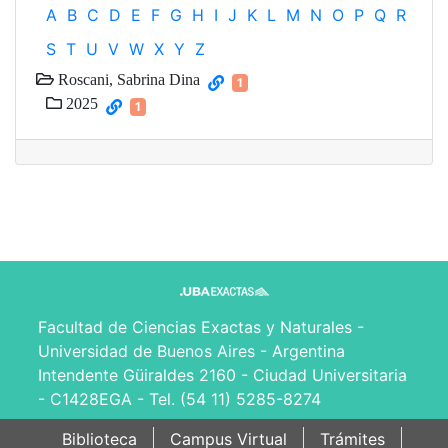
A
B
C
D
E
F
G
H
I
J
K
L
M
N
O
P
Q
R
S
T
U
V
W
X
Y
Z
Roscani, Sabrina Dina
1
2025
1
Facultad de Ciencias Exactas y Naturales -
Universidad de Buenos Aires - Argentina
Intendente Güiraldes 2160 - Ciudad Universitaria
- C1428EGA - Tel. (54 11) 5285-8274
Biblioteca
Campus Virtual
Trámites