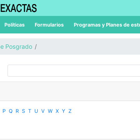
Políticas
Formularios
Programas y Planes de est
de Posgrado
P
Q
R
S
T
U
V
W
X
Y
Z