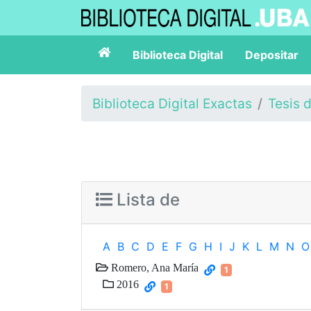
Biblioteca Digital
Depositar
Biblioteca Digital Exactas
Tesis 
Lista de
A
B
C
D
E
F
G
H
I
J
K
L
M
N
O
Romero, Ana María
1
2016
1