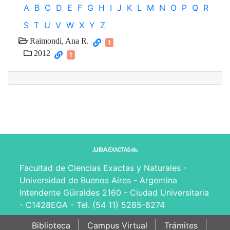
A
B
C
D
E
F
G
H
I
J
K
L
M
N
O
P
Q
R
S
T
U
V
W
X
Y
Z
Raimondi, Ana R.
1
2012
1
Facultad de Ciencias Exactas y Naturales -
Universidad de Buenos Aires - Argentina
Intendente Güiraldes 2160 - Ciudad Universitaria
- C1428EGA - Tel. (54 11) 5285-8274
Biblioteca
Campus Virtual
Trámites